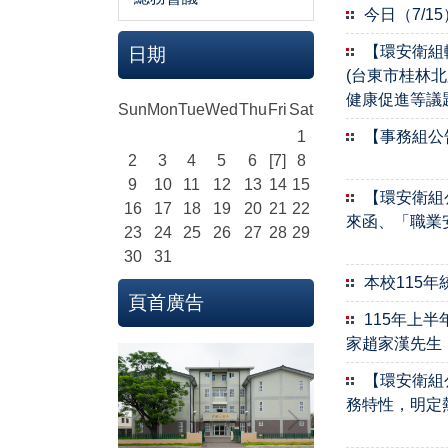
今日（7/
【環安衛組
日期
(台東市桂林
健康促進等議
Sun
Mon
Tue
Wed
Thu
Fri
Sat
1
【事務組公
2
3
4
5
6
[7]
8
9
10
11
12
13
14
15
【環安衛組
16
17
18
19
20
21
22
來函、「職業
23
24
25
26
27
28
29
30
31
本校115
頁首廣告
115年上半
家趙家漢先生
【環安衛組
務特性，明定