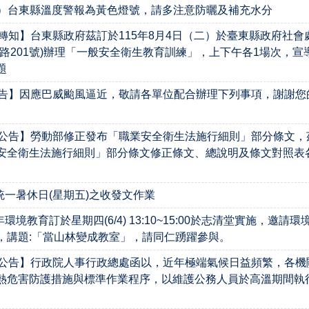
15）台東縣溫度警報為黃色燈號，請多注意防曬及補充水分
轉知】台東縣政府茲訂於115年8月4日（二）於臺東縣政府社會
北路201號)辦理「一般安全衛生教育訓練」，上下午各1場次，宣
題
告】因應巴威颱風逼近，敬請各單位配合辦理下列事項，謝謝您的
公告】勞動部修正發布「職業安全衛生法施行細則」部分條文，
安全衛生法施行細則」部分條文修正條文、總說明及條文對照表
年統一暑休日(星期五)之收發文作業
年環境教育訂於星期四(6/4) 13:10~15:00於志清堂實施，邀請
，講題:「當山林變成教室」，請同仁踴躍參與。
公告】行政院人事行政總處函以，近年極端氣候日益頻繁，各機關應
熱危害防護措施與標準作業程序，以維護公務人員於高溫期間執