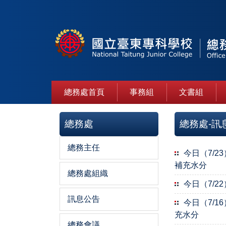
跳
到
主
要
內
容
區
總務處首頁
事務組
文書組
總務處
總務處-訊
總務主任
今日（7/
補充水分
總務處組織
今日（7/
訊息公告
今日（7/
充水分
總務會議